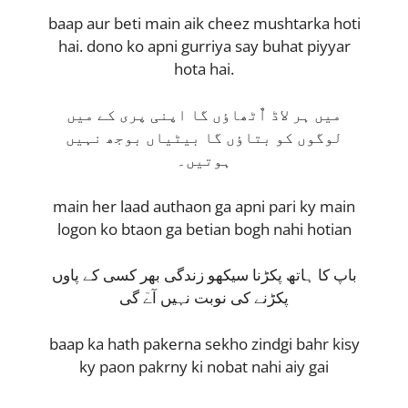
baap aur beti main aik cheez mushtarka hoti
hai. dono ko apni gurriya say buhat piyyar
hota hai.
میں ہر لاڈ اٌٹھاٶں گا اپنی پری کے میں
لوگوں کو بتاٶں گا بیٹیاں بوجھ نہیں
ہوتیں۔
main her laad authaon ga apni pari ky main
logon ko btaon ga betian bogh nahi hotian
باپ کا ہاتھ پکڑنا سیکھو زندگی بھر کسی کے پاوں
پکڑنے کی نوبت نہیں آےٓ گی
baap ka hath pakerna sekho zindgi bahr kisy
ky paon pakrny ki nobat nahi aiy gai