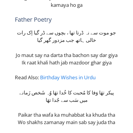
kamaya ho ga
Father Poetry
جو موت سے نہ ڈرتا تھا ، بچوں سے ڈر گیا اِک رات
خالی ہاتھ جب مزدور گھر گیا
Jo maut say na darta tha bachon say dar giya
Ik raat khali hath jab mazdoor ghar giya
Read Also:
Birthday Wishes in Urdu
پیکر تھَا وَفا کا مُحبت کا خُدا تھَا وُہ شَخص زَمانے
میں سَب سے جُدا تھَا
Paikar tha wafa ka muhabbat ka khuda tha
Wo shakhs zamanay main sab say juda tha