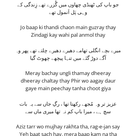
جو باپ کی ٹھنڈی چھاوں میں گُزرے تھے زِندگی کے
وہی پَل اَنمول تھے
Jo baap ki thandi chaon main guzray thay
Zindagi kay wahi pal anmol thay
میرے بچے انگلی تھامے دھیرے دھیرے چلتے تھے پھر وہ
آگے دوڑ گئے میں تنہا پیچھے چھوٹ گیا
Meray bachay ungli thamay dheeray
dheeray chaltay thay Phir wo aagay daur
gaye main peechay tanha choot giya
عزیز تر وہ مُجھے رکھتا تھا ، رگِ جاں سے یہ بات
سچ ہے ، میرا باپ کم نہ تھا میری ماں سے
Aziz tarr wo mujhay rakhta tha, rag-e-jan say
Yeh baat sach hay, mera baap kam na tha