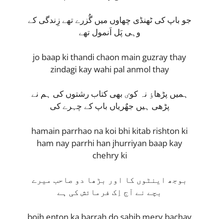
جو باپ کی ٹھنڈی چھاوں میں گُزرے تھے زِندگی کے
وہی پَل اَنمول تھے
jo baap ki thandi chaon main guzray thay
zindagi kay wahi pal anmol thay
ہمیں پڑھاٶ نہ کوٸ بھی کتاب رشتوں کی ہم نے
پڑھی ہیں جھٌریاں باپ کے چہرے کی
hamain parrhao na koi bhi kitab rishton ki
ham nay parrhi han jhurriyan baap kay
chehry ki
بوجھ اینٹوں کا اور بڑھا دو صاحب میرے
بچے نے آج اِک فرمائش کی ہے
bojh enton ka barrah do sahib mery bachay