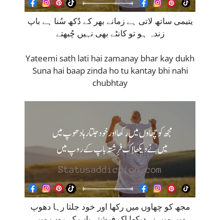
یتیمی ساتھ لاتی ہے زمانے بھر کے دُکھ سُنا ہے باپ
زندہ ہو تو کانٹے بھی نہیں چُبھتے
Yateemi sath lati hai zamanay bhar kay dukh
Suna hai baap zinda ho tu kantay bhi nahi
chubhtay
مجھ کو چھاوں میں رکھا اور خود جلتا رہا دھوپ
میں میں نے دیکھا اِک فرِشتہ باپ کے روپ میں