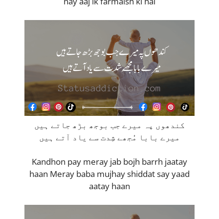
nay aaj ik farmaish ki hai
کندھوں پہ میرے جب بوجھ بڑھ جاتے ہیں
میرے بابا مُجھے شِدت سے یاد آتے ہیں
Kandhon pay meray jab bojh barrh jaatay
haan Meray baba mujhay shiddat say yaad
aatay haan