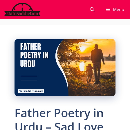
Skip
Menu
to
content
Father Poetry in
Urdu – Sad Love