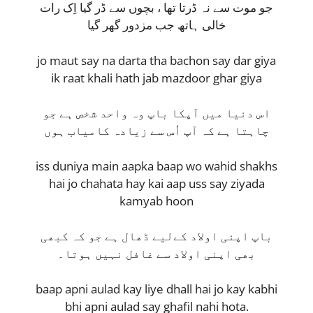
جو موت سے نہ ڈرتا تھا ، بچوں سے ڈر گیا اِک رات
خالی ہاتھ جب مزدور گھر گیا
jo maut say na darta tha bachon say dar giya
ik raat khali hath jab mazdoor ghar giya
اس دنیا میں آپکا باپ وہ واحد شخص ہے جو
چاہتا ہے کہ آپ اُس سے زیادہ کامیاب ہوں
iss duniya main aapka baap wo wahid shakhs
hai jo chahata hay kai aap uss say ziyada
kamyab hoon
باپ اپنی اولاد کےلیے ڈھال ہے جو کہ کبھی
بھی اپنی اولاد سے غافل نہیں ہوتا۔
baap apni aulad kay liye dhall hai jo kay kabhi
bhi apni aulad say ghafil nahi hota.