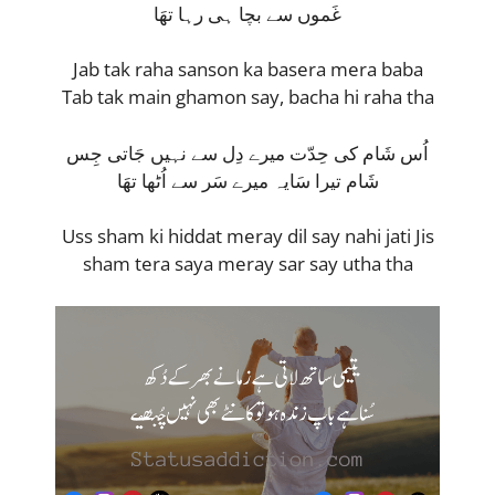
غَموں سے بچا ہی رہا تھَا
Jab tak raha sanson ka basera mera baba
Tab tak main ghamon say, bacha hi raha tha
اُس شَام کی حِدّت میرے دِل سے نہیں جَاتی جِس
شَام تیرا سَایہ میرے سَر سے اُٹھا تھَا
Uss sham ki hiddat meray dil say nahi jati Jis
sham tera saya meray sar say utha tha