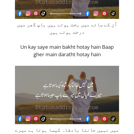
اُن کے سائے میں بخت ہوتے ہیں باپ گھر میں
درخت ہوتے ہیں
Un kay saye main bakht hotay hain Baap
gher main daratht hotay hain
میں نہیں جانتا بادشاہ کیسا ہوتا ہے میرے