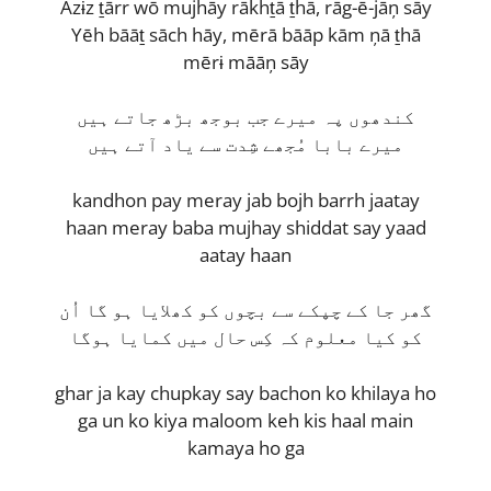
Āzɨz ṯārr wō mujhāy rākhṯā ṯhā, rāg-ē-jāņ sāy
Yēh bāāṯ sāch hāy, mērā bāāp kām ņā ṯhā
mērɨ māāņ sāy
کندھوں پہ میرے جب بوجھ بڑھ جاتے ہیں
میرے بابا مُجھے شِدت سے یاد آتے ہیں
kandhon pay meray jab bojh barrh jaatay
haan meray baba mujhay shiddat say yaad
aatay haan
گھر جا کے چپکے سے بچوں کو کھلایا ہو گا اُن
کو کیا معلوم کہ کِس حال میں کمایا ہوگا
ghar ja kay chupkay say bachon ko khilaya ho
ga un ko kiya maloom keh kis haal main
kamaya ho ga