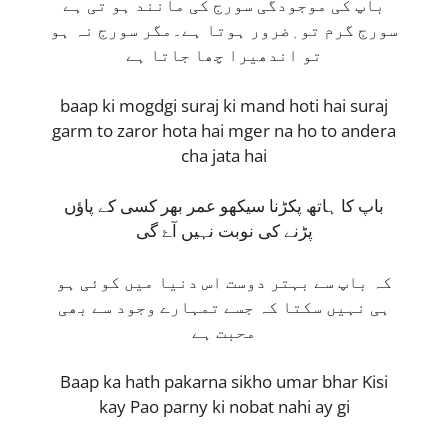
باپ کی موجودگی سورج کی مانند ہو تی ہے
سورج گرم تو ٖضرور ہوتا ہے۔مگر سورج نہ ہو
تو اندھیرا چھا جاتا ہے
baap ki mogdgi suraj ki mand hoti hai suraj
garm to zaror hota hai mger na ho to andera
cha jata hai
باپ کا ہاتھ پکڑنا سیکھو عمر بھر کسی کے پاؤں
پڑنے کی نوبت نہیں آۓ گی
کہ باپ سے بہتر دوست اس دنیا میں کوئی ہو
ہی نہیں سکتا کہ جسے تمہارے وجود سے بھی
محبت ہے
Baap ka hath pakarna sikho umar bhar Kisi
kay Pao parny ki nobat nahi ay gi