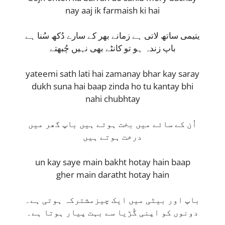
nay aaj ik farmaish ki hai
یتیمی ساتھ لاتی ہے زمانے بھر کے سارے دُکھ سُنا ہے
باپ زندہ ہو تو کانٹے بھی نہیں چُبھتے
yateemi sath lati hai zamanay bhar kay saray
dukh suna hai baap zinda ho tu kantay bhi
nahi chubhtay
اُن کے سائے میں بخت ہوتے ہیں باپ گھر میں
درخت ہوتے ہیں
un kay saye main bakht hotay hain baap
gher main daratht hotay hain
باپ اور بیٹی میں ایک چیزمشترکہ ہوتی ہے۔
دونوں کو اپنی گُڑیا سے بہت پیار ہوتا ہے۔