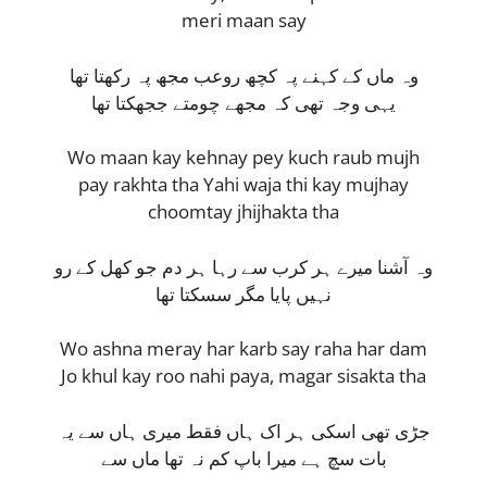
meri maan say
وہ ماں کے کہنے پہ کچھ روعب مجھ پہ رکھتا تھا
یہی وجہ تھی کہ مجھے چومتے ججھکتا تھا
Wo maan kay kehnay pey kuch raub mujh
pay rakhta tha Yahi waja thi kay mujhay
choomtay jhijhakta tha
وہ آشنا میرے ہر کرب سے رہا ہر دم جو کھل کے رو
نہیں پایا مگر سسکتا تھا
Wo ashna meray har karb say raha har dam
Jo khul kay roo nahi paya, magar sisakta tha
جڑی تھی اسکی ہر اک ہاں فقط میری ہاں سے یہ
بات سچ ہے میرا باپ کم نہ تھا ماں سے