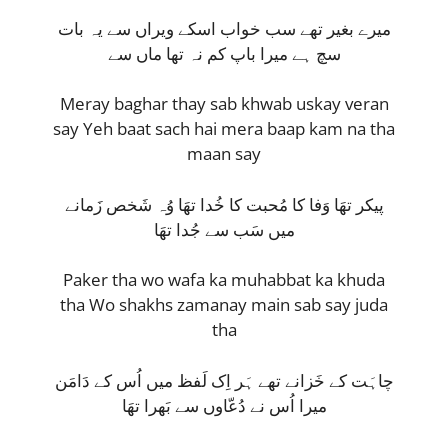
میرے بغیر تھے سب خواب اسکے ویراں سے یہ بات
سچ ہے میرا باپ کم نہ تھا ماں سے
Meray baghar thay sab khwab uskay veran
say Yeh baat sach hai mera baap kam na tha
maan say
پیکر تھَا وَفا کا مُحبت کا خُدا تھَا وُہ شَخص زَمانے
میں سَب سے جُدا تھَا
Paker tha wo wafa ka muhabbat ka khuda
tha Wo shakhs zamanay main sab say juda
tha
چاہَت کے خَزانے تھے ہَر اِک لَفظ میں اُس کے دَامَن
میرا اُس نے دُعّاوں سے بَھرا تھَا