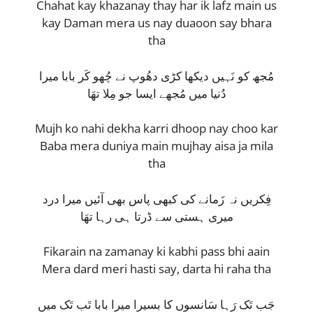
Chahat kay khazanay thay har ik lafz main us
kay Daman mera us nay duaoon say bhara
tha
مُجھ کو نَہیں دیکھا کڑی دھُوپ نے چُھو کَر بابا میرا
دُنیا میں مُجھے ایسا جو مِلا تھَا
Mujh ko nahi dekha karri dhoop nay choo kar
Baba mera duniya main mujhay aisa ja mila
tha
فِکریں نہ زَمانے کی کبھی پاس بھی آئیں میرا درد
میری ہستی سے ڈرتا ہی رہا تھَا
Fikarain na zamanay ki kabhi pass bhi aain
Mera dard meri hasti say, darta hi raha tha
جَب تَک رَہا سَانسوں کا بسیرا میرا بابا تَب تَک میں