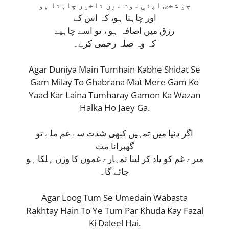
جو شخص اپنی موت میں تاخیر چاہتا ہو
اور چاہتا ہو، کہ اس کے
رزق میں اضافہ ہو ، تو اسے چاہیے
کہ وہ صلہ رحمی کرے۔
Agar Duniya Main Tumhain Kabhe Shidat Se
Gam Milay To Ghabrana Mat Mere Gam Ko
Yaad Kar Laina Tumharay Gamon Ka Wazan
Halka Ho Jaey Ga.
اگر دنیا میں تمہیں کبھی شدت سے غم ملے تو
گھبرانا مت
میرے غم کو یاد کر لینا تمہارے غموں کا وزن ہلکا ہو
جائے گا۔
Agar Loog Tum Se Umedain Wabasta
Rakhtay Hain To Ye Tum Par Khuda Kay Fazal
Ki Daleel Hai.