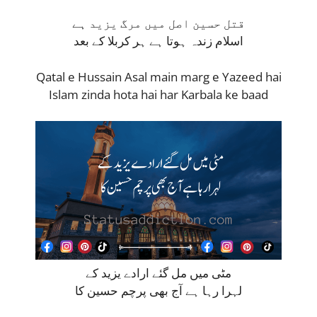
قتل حسین اصل میں مرگ یزید ہے
اسلام زندہ ہوتا ہے ہر کربلا كے بعد
Qatal e Hussain Asal main marg e Yazeed hai
Islam zinda hota hai har Karbala ke baad
مٹی میں مل گئے ارادے یزید کے
لہرا رہا ہے آج بھی پرچم حسین کا