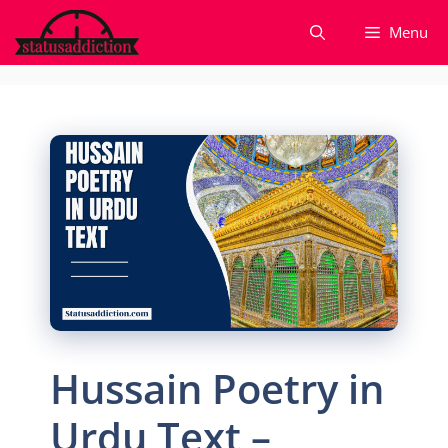
Skip
Menu
to
content
Hussain Poetry in
Urdu Text –