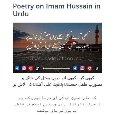
Poetry on Imam Hussain in
Urdu
کبھی گرے کبھی اٹھے یوں مقتل کی خاک پر
بصورتِ طفل حسینؑ پہنچے علی اکبرؑ کی لاش پر
کہ جانِ حسین آپ کی اِن قربانیوں کے ہم
تاحیات شکرگزار ہیں جو دینِ اسلام کی خاطر
اپ یوں قربان ہوگئے