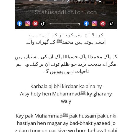
کربلا آج بھی کردار کا آئینہ ہے
ایسے ہوتے ہیں محمدﷺ کے گھرانے والے
کہ پاک محمدﷺ پاک حسینؑ پاک ان کی ہستیاں ہیں
مگر اے بدبخت یزید جو ظلم تونے ان پر کیئے وہ ہم
تاحیات نہیں بھولیں گے
Karbala aj bhi kirdaar ka aina hy
Aisy hoty hen Muhammadﷺ ky gharany
waly
Kay pak Muhammadﷺ pak hussainؑ pak unki
hastiyan hen magar ay bad-bhakt yazeed jo
zulam tuny un par kiye wo hum ta-hayat nahi