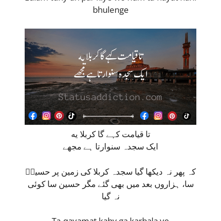
bhulenge
تا قیامت کہے گا کربلا یه
ایک سجدہ سنوارتا ہے مجھے
کہ پھر نہ دیکھا گیا سجدہ کربلا کی زمین پر حسینؑ
سا، ہزاروں بعد میں بھی گئے مگر حسین سا کوئی
نہ گیا
Ta-qayamat kahy ga karbala ye