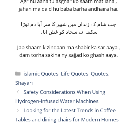
Agr hu aana tu asghar ko saath mat lana ,
jahan ma qaid hu baba barha andhaira hai.
جب شام کے زنداں میں شبیر کا سر آیا دم توڑا
سکینہ نے سجاد کو غش آیا۔
Jab shaam k zindaan ma shabir ka sar aaya ,
dam torha sakina ny sajjad ko ghash aaya.
Categories
islamic Quotes
,
Life Quotes
,
Quotes
,
Shayari
Safety Considerations When Using
Hydrogen-Infused Water Machines
Looking for the Latest Trends in Coffee
Tables and dining chairs for Modern Homes