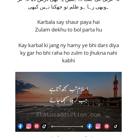
ہوبھی رہا ہو ظلم تو جھکنا نہیں کبھی
Karbala say shaur paya hai
Zulam dekhu to bol parta hu
Kay karbal ki jang ny hamy ye bhi dars diya
ky gar ho bhi raha ho zulm to jhukna nahi
kabhi