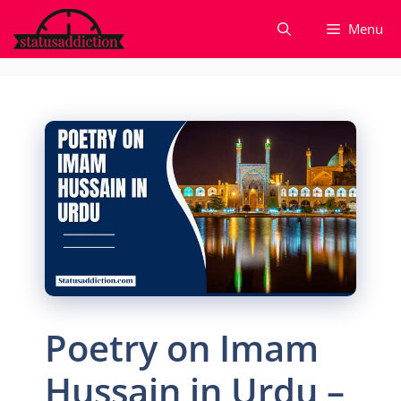
Skip
Menu
to
content
Poetry on Imam
Hussain in Urdu –