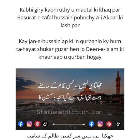
Kabhi giry kabhi uthy u maqtal ki khaq par
Basurat-e-tafal hussainؑ pohnchy Ali Akbarؑ ki
lash par
Kay jan-e-hussainؑ ap ki in qurbanio ky hum
ta-hayat shukar guzar hen jo Deen-e-Islam ki
khatir aap u qurban hogay
جھکتا ہی نہیں سر کسی ظالم کے سامنے