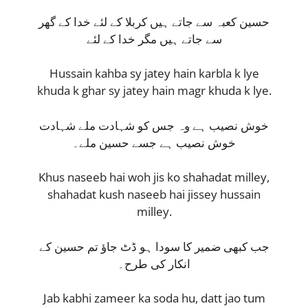
حسین کعبہ سے جاتے ہیں کربلا کے لئے خدا کے گھر
سے جاتے ہیں مگر خدا کے لئے
Hussain kahba sy jatey hain karbla k lye
khuda k ghar sy jatey hain magr khuda k lye.
خوش نصیب ہے وہ جس کو شہادت ملے شہادت
خوش نصیب ہے جسے حسین ملے۔
Khus naseeb hai woh jis ko shahadat milley,
shahadat kush naseeb hai jissey hussain
milley.
جب کبھی ضمیر کا سودا ہو ڈٹ جاؤ تم حسین کے
انکار کی طرح۔
Jab kabhi zameer ka soda hu, datt jao tum