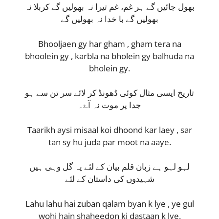
بھول جائیں گے ہر غم، غم تیرا نہ بھولیں گے کربلا نہ
بھولیں گے با خدا نہ بھولیں گے
Bhooljaen gy har gham , gham tera na
bhoolein gy , karbla na bholein gy balhuda na
bholein gy.
تاریخ ایسی مثال کوئی ڈھونڈ کر لائے سر تن سے ہو
جدا پر موت نہ آۓ۔
Taarikh aysi misaal koi dhoond kar laey , sar
tan sy hu juda par moot na aaye.
لہو لہو ہے زبان قلم بیان کے لئے یہ گل وہی ہیں
شہیدوں کی داستان کے لئے
Lahu lahu hai zuban qalam byan k lye , ye gul
wohi hain shaheedon ki dastaan k lye.