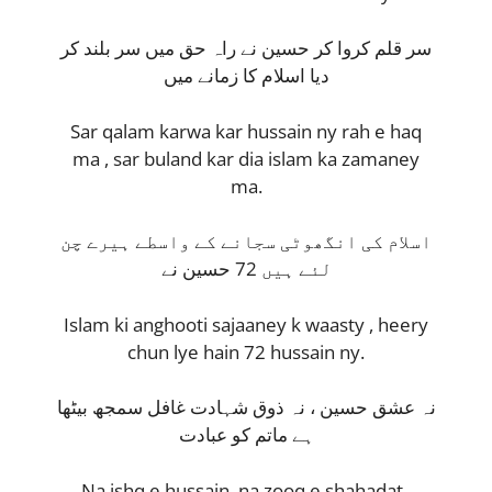
سر قلم کروا کر حسین نے راہ حق میں سر بلند کر
دیا اسلام کا زمانے میں
Sar qalam karwa kar hussain ny rah e haq
ma , sar buland kar dia islam ka zamaney
ma.
اسلام کی انگھوٹی سجانے کے واسطے ہیرے چن
لئے ہیں 72 حسین نے
Islam ki anghooti sajaaney k waasty , heery
chun lye hain 72 hussain ny.
نہ عشق حسین ، نہ ذوق شہادت غافل سمجھ بیٹھا
ہے ماتم کو عبادت
Na ishq e hussain, na zooq e shahadat ,