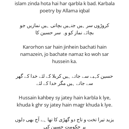
islam zinda hota hai har qarbla k bad. Karbala
poetry by Allama iqbal
کروڑوں سر ہیں جنہیں بچاتی ہیں نمازیں جو
بچائے نماز کو وہ سر حسین کا
Karorhon sar hain jinhein bachati hain
namazein, jo bachate namaz ko woh sar
hussein ka.
حسین کہبے سے جاتے ہیں کربلا کے لئے خدا کے گھر
سے جاتے ہیں مگر خدا کے لئے
Hussain kahbey sy jatey hain karbla k lye,
khuda k ghr sy jatey hain magr khuda k lye.
یزید تیرا تخت و تاج دو گھڑی کا تھا ہے آج بھی دلوں
پر حکومت حسین کی