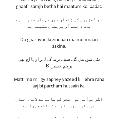
ghaafil samjh betha hai maatum ko ibadat.
دو گھڑیوں کی زندان میں مہمان سکینہ ہے
سجاد چلے آؤ پریشان سکینہ ہے
Do gharhyon ki zindaan ma mehmaan
sakina.
مٹی میں مل گئے سپنے یزید کے لہرا رہا آج بھی
پرچم حسین کا
Matti ma mil gy sapney yazeed k , lehra raha
aaj bi parcham hussain ka.
اگر ہوآنا تو اصغر کو ساتھ مت لانا، جہاں
میں قید ہوں بابا بڑا اندھیرا ہے