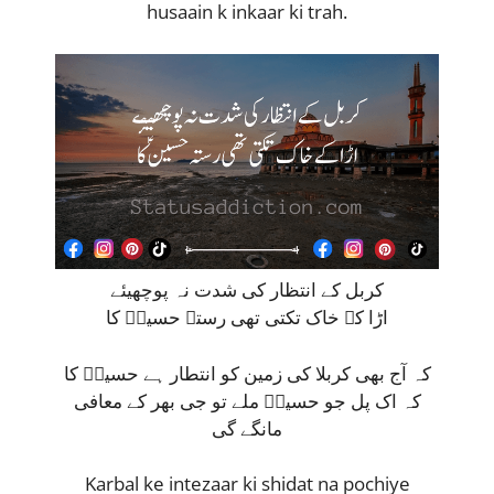
husaain k inkaar ki trah.
کربل کے انتظار کی شدت نہ پوچھیئے
اڑا کے خاک تکتی تھی رستہ حسینؑ کا
کہ آج بھی کربلا کی زمین کو انتطار ہے حسینؑ کا
کہ اک پل جو حسینؑ ملے تو جی بھر کے معافی
مانگے گی
Karbal ke intezaar ki shidat na pochiye