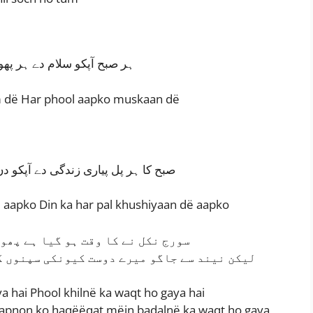
ہر صبح آپکو سلام دے ہر پھ
 dë Har phool aapko muskaan dë
صبح کا ہر پل پیاری زندگی دے آپکو دن
ë aapko Din ka har pal khushiyaan dë aapko
سورج نکل نے کا وقت ہو گیا ہے پھو
لیکن نیند سے جاگو میرے دوست کیونکی سپنوں ک
a hai Phool khilnë ka waqt ho gaya hai
sapnon ko haqëëqat mëin badalnë ka waqt ho gaya