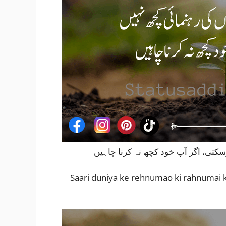
سکتی، اگر آپ خود کچھ نہ کرنا چاہیں
Saari duniya ke rehnumao ki rahnumai k