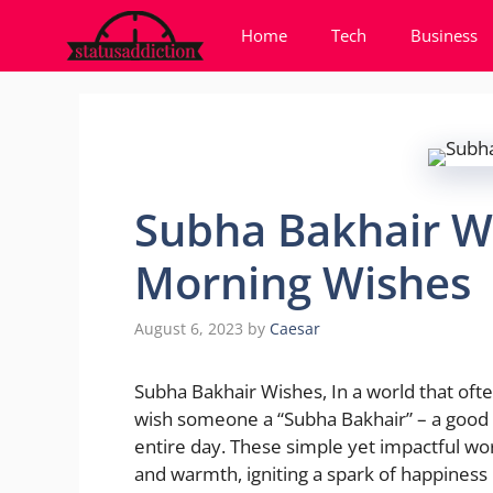
Skip
Home
Tech
Business
to
content
Subha Bakhair W
Morning Wishes
August 6, 2023
by
Caesar
Subha Bakhair Wishes, In a world that of
wish someone a “Subha Bakhair” – a good 
entire day. These simple yet impactful wor
and warmth, igniting a spark of happiness 