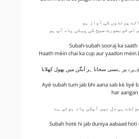
اتے پرندوں کی آواز ہو
 اس خوبصورت صبح کی پہلی یاد آپ ہو
Subah-subah sooraj ka saath
Haath mëin chai ka cup aur yaadon mëin k
ہرے پر ہنسی سجانا ہر آنگن میں پھول کھلانا
Ayë subah tum jab bhi aana sab kë liyë 
har aangan
ولتے ہی دل میں آپکی یاد ہوتی ہے
Subah hotë hi jab duniya aabaad hoti h