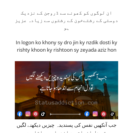
ان لوگوں کو کھونے سے ڈروجن کے نزدیک
دوستی کے رشتےخون کے رشتوں سے زیادہ عزیز
ہو
In logon ko khony sy dro jin ky nzdik dosti ky
rishty khoon ky rishtoon sy zeyada aziz hon
جب آنکھیں نفس کی پسندیدہ چیزیں دیکھنے لگیں
تو دل انجام سے اندھا ہو جاتا ہے