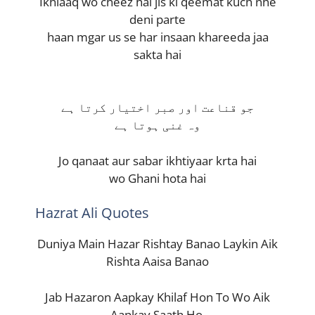
Ikhlaaq wo cheez hai jis ki qeemat kuch nhe
deni parte
haan mgar us se har insaan khareeda jaa
sakta hai
جو قناعت اور صبر اختیار کرتا ہے
وہ غنی ہوتا ہے
Jo qanaat aur sabar ikhtiyaar krta hai
wo Ghani hota hai
Hazrat Ali Quotes
Duniya Main Hazar Rishtay Banao Laykin Aik
Rishta Aaisa Banao
Jab Hazaron Aapkay Khilaf Hon To Wo Aik
Aapkay Saath Ho.