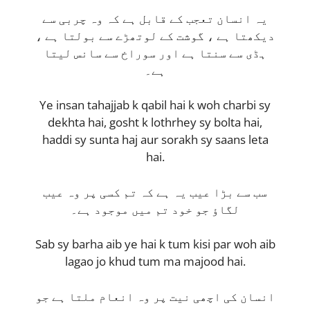
یہ انسان تعجب کے قابل ہے کہ وہ چربی سے
دیکھتا ہے ، گوشت کے لوتھڑے سے بولتا ہے ،
ہڈی سے سنتا ہے اور سوراخ سے سانس لیتا
ہے۔
Ye insan tahajjab k qabil hai k woh charbi sy
dekhta hai, gosht k lothrhey sy bolta hai,
haddi sy sunta haj aur sorakh sy saans leta
hai.
سب سے بڑا عیب یہ ہے کہ تم کسی پر وہ عیب
لگاؤ جو خود تم میں موجود ہے۔
Sab sy barha aib ye hai k tum kisi par woh aib
lagao jo khud tum ma majood hai.
انسان کی اچھی نیت پر وہ انعام ملتا ہے جو