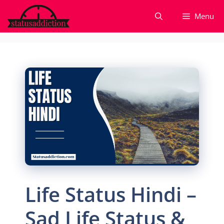
Skip
Menu
to
content
Life Status Hindi –
Sad Life Status &