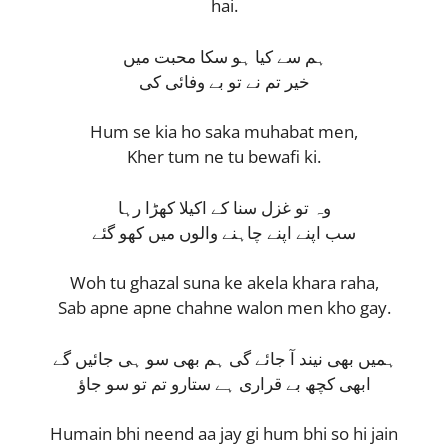
hai.
ہم سے کیا ہو سکا محبت میں
خیر تم نے تو بے وفائی کی
Hum se kia ho saka muhabat men,
Kher tum ne tu bewafi ki.
وہ تو غزل سنا کے اکیلا کھڑا رہا
سب اپنے اپنے چاہنے والوں میں کھو گئے
Woh tu ghazal suna ke akela khara raha,
Sab apne apne chahne walon men kho gay.
ہمیں بھی نیند آ جائے گی ہم بھی سو ہی جائیں گے
ابھی کچھ بے قراری ہے ستارو تم تو سو جاؤ
Humain bhi neend aa jay gi hum bhi so hi jain