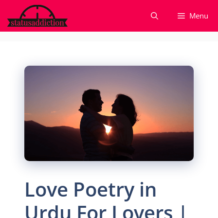
Skip
Menu
to
content
Love Poetry in
Urdu For Lovers |