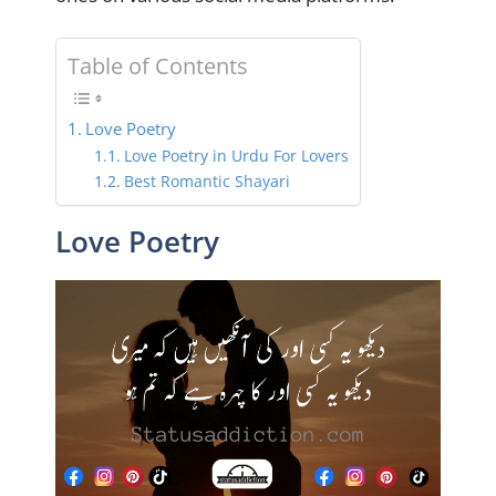
Table of Contents
Love Poetry
Love Poetry in Urdu For Lovers
Best Romantic Shayari
Love Poetry