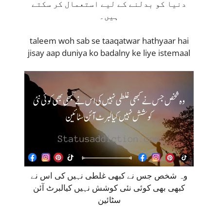
دنیا کو بدلنے کے لیے استعمال کر سکتے
ہیں۔
taleem woh sab se taaqatwar hathyaar hai
jisay aap duniya ko badalny ke liye istemaal
وہ شخص جس نے کبھی غلطی نہیں کی اس نے
کبھی بھی کوئی نئی کوشش نہیں کیالبرٹ آئن
سٹائین