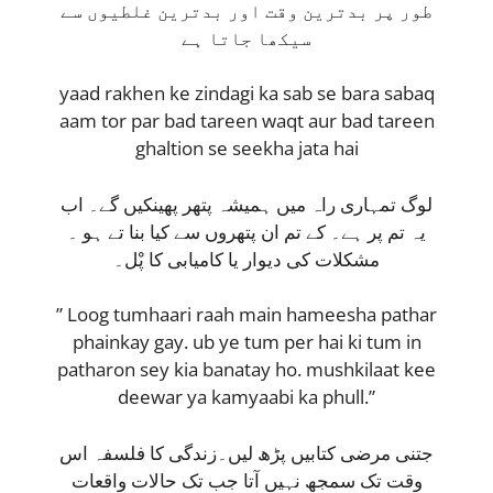
طور پر بدترین وقت اور بدترین غلطیوں سے
سیکھا جاتا ہے
yaad rakhen ke zindagi ka sab se bara sabaq
aam tor par bad tareen waqt aur bad tareen
ghaltion se seekha jata hai
لوگ تمہاری راہ میں ہمیشہ پتھر پھینکیں گے۔ اب
یہ تم پر ہے۔ کے تم ان پتھروں سے کیا بنا تے ہو ۔
مشکلات کی دیوار یا کامیابی کا پْل۔
” Loog tumhaari raah main hameesha pathar
phainkay gay. ub ye tum per hai ki tum in
patharon sey kia banatay ho. mushkilaat kee
deewar ya kamyaabi ka phull.”
جتنی مرضی کتابیں پڑھ لیں۔زندگی کا فلسفہ اس
وقت تک سمجھ نہیں آتا جب تک حالات واقعات