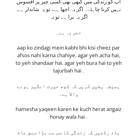
آپ کو زندگی میں کبھی بھی کسی چیز پر افسوس
نہیں کرنا چاہئے۔ اگر یہ اچھا ہے، تو یہ شاندار ہے.
اگر یہ برا ہے تو یہ
تجربہ ہے۔
aap ko zindagi mein kabhi bhi kisi cheez par
afsos nahi karna chahiye. agar yeh acha hai,
to yeh shandaar hai. agar yeh bura hai to yeh
tajurbah hai .
ہمیشہ یقین کریں کہ کچھ حیرت انگیز ہونے
والا ہے۔
hamesha yaqeen karen ke kuch herat angaiz
honay wala hai .
یاد رکھیں کہ زندگی کا سب سے بڑا سبق عام