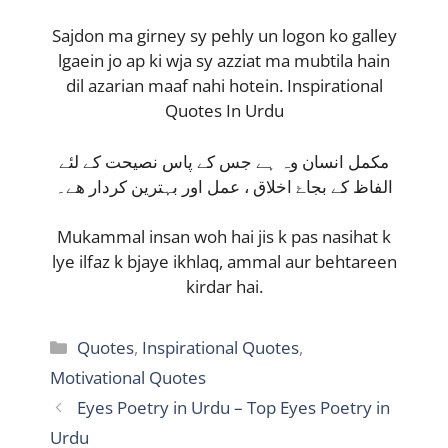
Sajdon ma girney sy pehly un logon ko galley
lgaein jo ap ki wja sy azziat ma mubtila hain
dil azarian maaf nahi hotein. Inspirational
Quotes In Urdu
مکمل انسان وہ ہے جس کے پاس نصیحت کے لئے
الفاظ کے بجاۓ اخلاق ، عمل اور بہترین کردار ھے۔
Mukammal insan woh hai jis k pas nasihat k
lye ilfaz k bjaye ikhlaq, ammal aur behtareen
kirdar hai.
Categories
Quotes
,
Inspirational Quotes
,
Motivational Quotes
Eyes Poetry in Urdu – Top Eyes Poetry in
Urdu