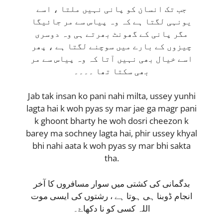
جب تک انسان کو پانی نہیں ملتا ، اسے
یونہی لگتا ہے کہ وہ پیاس سے مر جائیگا
مگر پانی کے گھونٹ بھرتے ہی وہ دوسری
چیزوں کے بارے میں سوچنے لگتا ہے ، پھر
اسے خیال بھی نہیں آتا کہ وہ پیاس سے مر
بھی سکتا تھا ۔۔۔۔
Jab tak insan ko pani nahi milta, ussey yunhi
lagta hai k woh pyas sy mar jae ga magr pani
k ghoont bharty he woh dosri cheezon k
barey ma sochney lagta hai, phir ussey khyal
bhi nahi aata k woh pyas sy mar bhi sakta
tha.
بدگمانی کی کشتی میں سوار مسافروں کا آخر
انجام ڈوبنا ہی ہوتا ہے ، رشتوں کی ایسی موت
اللہ کسی کو نا دکھاۓ۔