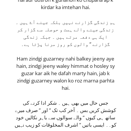
kirdar ka imtehan hai.
ہم زندگی گزارنے نہیں بلکہ جینے آۓ ہیں ۔
زندگی جینے والے ہمت و حوصلہ سے گزار کر
ایک ہی دفعہ مرتے ہیں ۔ جبکہ زندگی
گزارنے ” والوں کو روز مرنا پڑتا ہے۔
Ham zindgi guzarney nahi balkey jeeny aye
hain, zindgi jeeny waley himmat o hosley sy
guzar kar aik he dafah marty hain, jab k
zindgi guzarney walon ko roz marna parhta
hai.
جس حال میں بھی ہیں ۔ شکر ادا کرنے کی
کوشش کریں بس ۔ آخر کب تک ” اور ” صرف میرے
ساتھ ہی کیوں ” والے سوالوں سے باہر نکالیں خود
کو۔۔ ایسی باتیں ” اشرف المخلوقات کو زیب نہیں