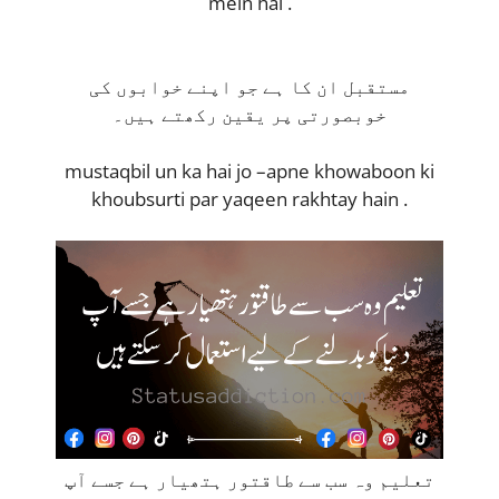
mein hai .
مستقبل ان کا ہے جو اپنے خوابوں کی
خوبصورتی پر یقین رکھتے ہیں۔
mustaqbil un ka hai jo –apne khowaboon ki
khoubsurti par yaqeen rakhtay hain .
تعلیم وہ سب سے طاقتور ہتھیار ہے جسے آپ