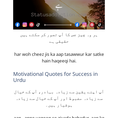
ہر وہ چیز جس کا آپ تصور کر سکتے ہیں
حقیقی ہے
har woh cheez jis ka aap tasawwur kar satke
hain haqeeqi hai.
Motivational Quotes for Success in
Urdu
آپ اپنے یقین سے زیادہ بہادر، آپ کے خیال
سے زیادہ مضبوط اور آپ کے خیال سے زیادہ
ہوشیار ہیں۔
aap –apne yaqeen se ziyada bahadur, aap ke