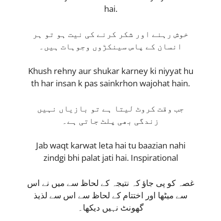
hai.
خوش رہنے اور شکر کرنے کی نیت ہو تو ہر
انسان کے پاس سینکڑوں وجوہات ہیں۔
Khush rehny aur shukar karney ki niyyat hu
th har insan k pas sainkrhon wajohat hain.
جب وقت کروٹ لیتا ہے تو بازیاں نہیں
زندگی بھی پلٹ جاتی ہے۔
Jab waqt karwat leta hai tu baazian nahi
zindgi bhi palat jati hai. Inspirational
غصہ کو پی جاؤ کہ نتیجہ کے لحاظ سے میں نے اس
سے میٹھا اور اختتام کے لحاظ سے اس سے لذیذ
گھونٹ نہیں دیکھا۔