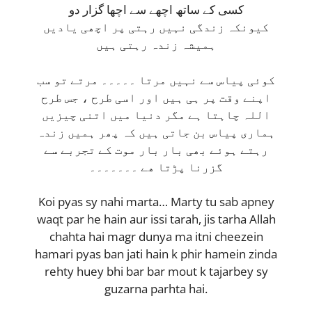
کسی کے ساتھ اچھے سے اچھا گزار دو
کیونکہ زندگی نہیں رہتی پر اچھی یادیں
ہمیشہ زندہ رہتی ہیں
کوئی پیاس سے نہیں مرتا ۔۔۔۔۔ مرتے تو سب
اپنے وقت پر ہی ہیں اور اسی طرح ، جس طرح
اللہ چاہتا ہے مگر دنیا میں اتنی چیزیں
ہماری پیاس بن جاتی ہیں کہ پھر ہمیں زندہ
رہتے ہوئے بھی بار بار موت کے تجربے سے
گزرنا پڑتا ھے ۔۔۔۔۔۔۔
Koi pyas sy nahi marta… Marty tu sab apney
waqt par he hain aur issi tarah, jis tarha Allah
chahta hai magr dunya ma itni cheezein
hamari pyas ban jati hain k phir hamein zinda
rehty huey bhi bar bar mout k tajarbey sy
guzarna parhta hai.