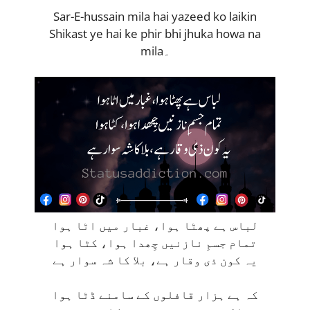
Sar-E-hussain mila hai yazeed ko laikin
Shikast ye hai ke phir bhi jhuka howa na
mila۔
لباس ہے پھٹا ہوا، غبار میں اٹا ہوا
تمام جسمِ نازنیں چِھدا ہوا، کٹا ہوا
یہ کون ذی وقار ہے، بلا کا شہ سوار ہے
کہ ہے ہزار قافلوں کے سامنے ڈٹا ہوا