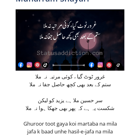
غرور ٹوٹ گیا ، کوئی مرتبہ نہ ملا
ستم کے بعد بھی کچھ حاصل جفا نہ ملا
سر حسین ملا ہے یزید کو لیکن
شکست یہ ہے کہ پھر بھی جھکا ہوا نہ ملا
Ghuroor toot gaya koi martaba na mila
jafa k baad unhe hasil-e-jafa na mila