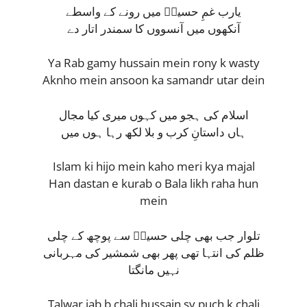
یارب غمِ حسینؑ میں رونے کے واسطے
آنکھوں میں آنسووں کا سمندر اتار دے
Ya Rab gamy hussain mein rony k wasty
Aknho mein ansoon ka samandr utar dein
اسلام کی ہجو میں کہوں میری کیا مجال
ہاں داستانِ کرب و بلا لکھ رہا ہوں میں
Islam ki hijo mein kaho meri kya majal
Han dastan e kurab o Bala likh raha hun
mein
تلوار جب بھی چلی حسینؑ سے پوچھ کے چلی
ظلم کی انتہا تھی پھر بھی شمشیر کی مہربانی
نہیں مانگتا
Talwar jab b chali hussain sy puch k chali