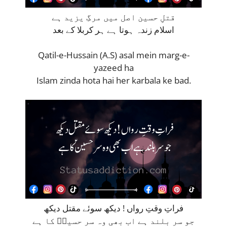
قتلِ حسین اصل میں مرگِ یزید ہے
اسلام زندہ ہوتا ہے ہر کربلا کے بعد
Qatil-e-Hussain (A.S) asal mein marg-e-
yazeed ha
Islam zinda hota hai her karbala ke bad.
فراتِ وقتِ رواں ! دیکھ سوئے مقتل دیکھ
جو سر بلند ہے اب بھی وہ سر حسینؑ کا ہے