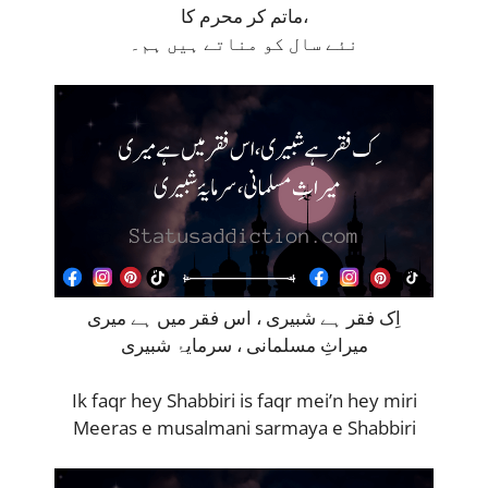
ماتم کر محرم کا،
نئے سال کو مناتے ہیں ہم۔
اِک فقر ہے شبیری ، اس فقر میں ہے میری
میراثِ مسلمانی ، سرمایۂ شبیری
Ik faqr hey Shabbiri is faqr mei’n hey miri
Meeras e musalmani sarmaya e Shabbiri