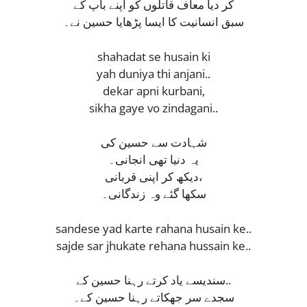
کر دیا معاف قاتلوں کو اپنے باپ کے
سبق انسانیت کا ایسا پڑھایا حسین نے۔
shahadat se husain ki
yah duniya thi anjani..
dekar apni kurbani,
sikha gaye vo zindagani..
شہادت سے حسین کی
یہ دنیا تھی انجانی۔
دیکھ کر اپنی قربانی،
سکھا گئے وہ زندگانی۔
sandese yad karte rahana husain ke..
sajde sar jhukate rehana hussain ke..
سندیسے یاد کرتے رہنا حسین کے..
سجدے سر جھکاتے رہنا حسین کے۔