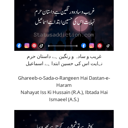
غریب و سادہ و رنگین ہے داستان حرم
نہایت اس کی حسین ابتدا ہے اسماعیل
Ghareeb-o-Sada-o-Rangeen Hai Dastan-e-
Haram
Nahayat Iss Ki Hussain (R.A.), Ibtada Hai
Ismaeel (A.S.)