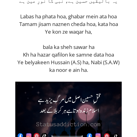
یہ بالیقیں حسین ہے، نبی کا نورِ عین ہے
Labas ha phata hoa, ghabar mein ata hoa
Tamam jisam naznen cheda hoa, kata hoa
Ye kon ze waqar ha,
bala ka sheh sawar ha
Kh ha hazar qafilon ke samne data hoa
Ye belyakeen Hussain (A.S) ha, Nabi (S.A.W)
ka noor e ain ha.