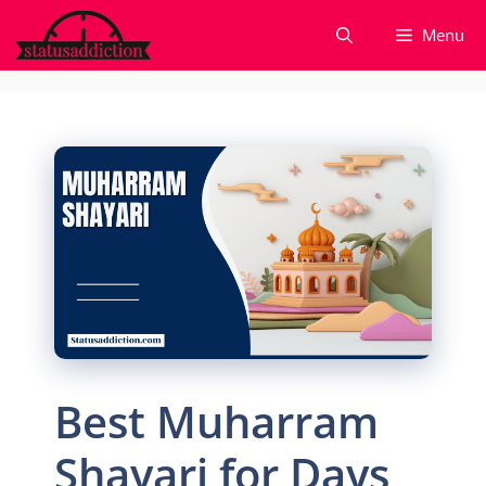
Skip
Menu
to
content
Best Muharram
Shayari for Days