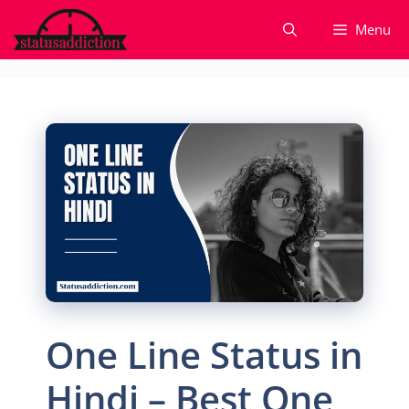
Skip
Menu
to
content
One Line Status in
Hindi – Best One