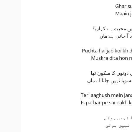
Ghar su
Maain j
میں محبت ہے کہاں؟
د آ جاتی ہے ماں
Puchta hai jab koi kh
Muskra dita hon m
دونوں کا سکون تھا
ویا نہیں جاتا اے ماں
Teri aaghush mein jan
Is pathar pe sar rakh 
ا نہیں ہوتی
 نہیں ہوتی