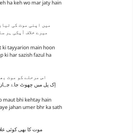
yeh ha keh wo mar jaty hain
میں اپنی موت کی تیار
میرے خلاف آپکی ہر سا
 ki tayyarion main hoon
p ki har sazish fazul ha
اس مرحلے کو موت بھ
اِک پل میں چھوٹ جاۓ جہاں ع
o maut bhi kehtay hain
jaye jahan umer bhr ka sath
موت کا بھی کوئی علا