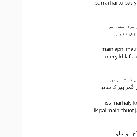
burrai hai tu bas 
یوں میں ہوں
زش فضول ہے
main apni maut
mery khlaf aa
ی کہتے ہیں
ٌمر بھر کا ساتھ
iss marhaly k
ik pal main chuot 
ج ہو شاید