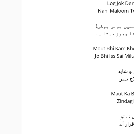
Log Jok Der
Nahi Maloom Te
!ہیں ہوتی ہوگی
نا چھوڑ دیتا ہے
Mout Bhi Kam Kho
Jo Bhi Iss Sai Mi
ہو شاید
ج نہیں
Maut Ka B
Zindagi
 نے تو
رار آے