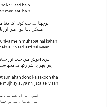
na ker jaati hain
ab mar jaati hain
پوچھتا ہے جب کوئی کہ دنیا 
مسکرا دیتا ہوں میں اور یا
 duniya mein muhabat hai kahan
ein aur yaad aati hai Maan
تیری آغوش میں جنت اور جہاں 
اِس پتھر پہ سَر رکھ كے مجھ سے س
at aur jahan dono ka sakoon tha
ke mujh sy suya nhi jata ae Maan
لبوں پہ اس كے بد دع
بس اک ماں ہے جو خفا