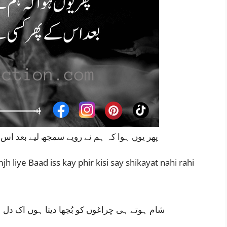
پھر یوں ہوا کہ ہم نے رویے سمجھ لیے بعد ا
liye Baad iss kay phir kisi say shikayat nahi rahi
شام ہوتے ہی چراغوں کو بُجھا دیتا ہوں اک دل ہ