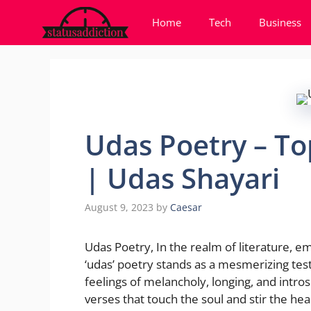
Skip
Home
Tech
Business
to
content
Udas Poetry – T
| Udas Shayari
August 9, 2023
by
Caesar
Udas Poetry, In the realm of literature, e
‘udas’ poetry stands as a mesmerizing test
feelings of melancholy, longing, and intros
verses that touch the soul and stir the hea