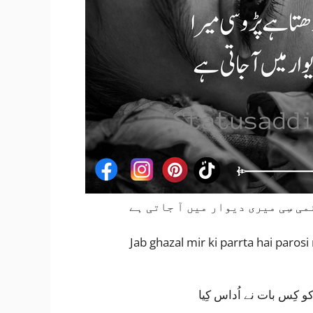
می سِی میری دیوار میں آ جاتی ہے
Jab ghazal mir ki parrta hai paros
 کِس بات نے اُداس کِیا