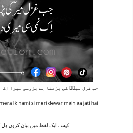
جب غزل میرؔ کی پڑھتا ہے پڑوسی میرا اِک ن
i mera Ik nami si meri dewar main aa jati hai
کیسے ایک لفظ میں بیان کروں دِل کو