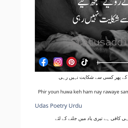
س کے پھر کسی سے شکایت نہیں رہی
Phir youn huwa keh ham nay rawaye samjh 
Udas Poetry Urdu
ی کافی ہے تیری یاد میں جلنے کے لئے