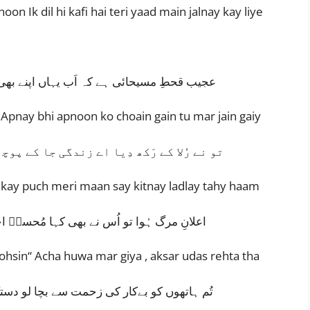
n Ik dil hi kafi hai teri yaad main jalnay kay liye
عجیب قحطِ مسیحائی ہے کہ اَب یہاں اپنے بھی ا
Apnay bhi apnoon ko choain gain tu mar jain gaiy
تو نے رُلا کے رَکھ دِیا اے زندگی جا کے پوچ
Ja kay puch meri maan say kitnay ladlay tahy haam
اعلانِ مرگ ہُوا تو اُس نے بھی کہا مُحسنؔ اچھا 
ohsin“ Acha huwa mar giya , aksar udas rehta tha
تُم ہاتھوں کو بےکار کی زحمت سے بچا لو دست